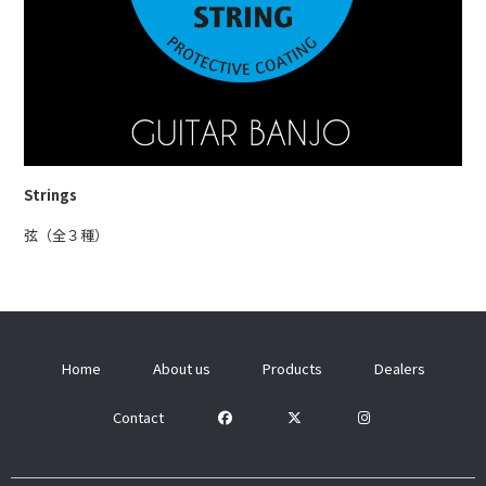
Strings
弦（全３種）
Home
About us
Products
Dealers
Contact