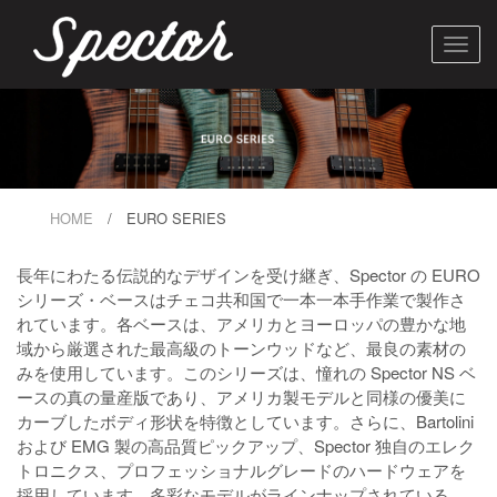
Toggl
HOME
/ EURO SERIES
長年にわたる伝説的なデザインを受け継ぎ、Spector の EURO
シリーズ・ベースはチェコ共和国で一本一本手作業で製作さ
れています。各ベースは、アメリカとヨーロッパの豊かな地
域から厳選された最高級のトーンウッドなど、最良の素材の
みを使用しています。このシリーズは、憧れの Spector NS ベ
ースの真の量産版であり、アメリカ製モデルと同様の優美に
カーブしたボディ形状を特徴としています。さらに、Bartolini
および EMG 製の高品質ピックアップ、Spector 独自のエレク
トロニクス、プロフェッショナルグレードのハードウェアを
採用しています。多彩なモデルがラインナップされている